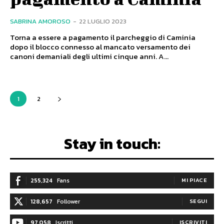
SABRINA AMOROSO
-
22 LUGLIO 2023
Torna a essere a pagamento il parcheggio di Caminia
dopo il blocco connesso al mancato versamento dei
canoni demaniali degli ultimi cinque anni. A...
1
2
Stay in touch:
255,324
Fans
MI PIACE
128,657
Follower
SEGUI
97,058
Iscritti
ISCRIVITI