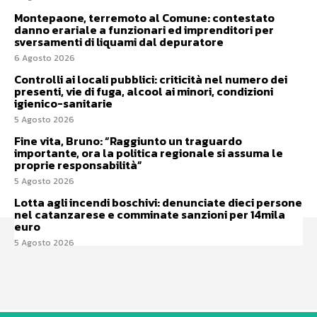
Montepaone, terremoto al Comune: contestato
danno erariale a funzionari ed imprenditori per
sversamenti di liquami dal depuratore
6 Agosto 2026
Controlli ai locali pubblici: criticità nel numero dei
presenti, vie di fuga, alcool ai minori, condizioni
igienico-sanitarie
5 Agosto 2026
Fine vita, Bruno: “Raggiunto un traguardo
importante, ora la politica regionale si assuma le
proprie responsabilità”
5 Agosto 2026
Lotta agli incendi boschivi: denunciate dieci persone
nel catanzarese e comminate sanzioni per 14mila
euro
5 Agosto 2026