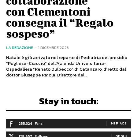
collaborazione
con Clementoni
consegna il “Regalo
sospeso”
LA REDAZIONE
-
1 DICEMBRE 2023
Natale è già arrivato nel reparto di Pediatria del presidio
“Pugliese-Ciaccio” dell’Azienda Universitaria-
Ospedaliera “Renato Dulbecco” di Catanzaro, diretto dal
dottor Giuseppe Raiola, Direttore del...
Stay in touch:
255,324
Fans
MI PIACE
128,657
Follower
SEGUI