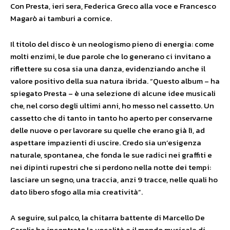
Con Presta, ieri sera, Federica Greco alla voce e Francesco
Magarò ai tamburi a cornice.
Il titolo del disco è un neologismo pieno di energia: come
molti enzimi, le due parole che lo generano ci invitano a
riflettere su cosa sia una danza, evidenziando anche il
valore positivo della sua natura ibrida. “Questo album – ha
spiegato Presta – è una selezione di alcune idee musicali
che, nel corso degli ultimi anni, ho messo nel cassetto. Un
cassetto che di tanto in tanto ho aperto per conservarne
delle nuove o per lavorare su quelle che erano già lì, ad
aspettare impazienti di uscire. Credo sia un’esigenza
naturale, spontanea, che fonda le sue radici nei graffiti e
nei dipinti rupestri che si perdono nella notte dei tempi:
lasciare un segno, una traccia, anzi 9 tracce, nelle quali ho
dato libero sfogo alla mia creatività”.
A seguire, sul palco, la chitarra battente di Marcello De
Carolis ha incontrato la vocalità e il mondo musicale di