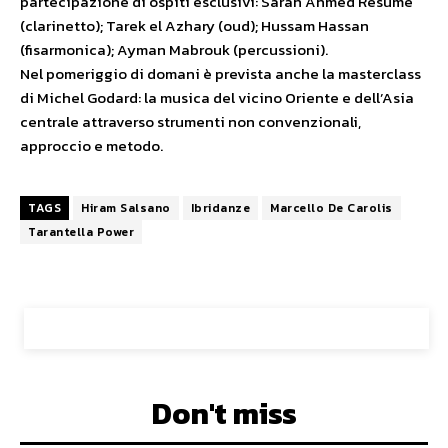
partecipazione di ospiti esclusivi: Sarah Ahmed Resume
(clarinetto); Tarek el Azhary (oud); Hussam Hassan
(fisarmonica); Ayman Mabrouk (percussioni).
Nel pomeriggio di domani è prevista anche la masterclass
di Michel Godard: la musica del vicino Oriente e dell’Asia
centrale attraverso strumenti non convenzionali,
approccio e metodo.
TAGS
Hiram Salsano
Ibridanze
Marcello De Carolis
Tarantella Power
Don't miss