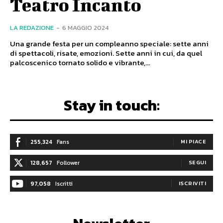
Teatro Incanto
LA REDAZIONE
-
6 MAGGIO 2024
Una grande festa per un compleanno speciale: sette anni
di spettacoli, risate, emozioni. Sette anni in cui, da quel
palcoscenico tornato solido e vibrante,...
Stay in touch:
255,324
Fans
MI PIACE
128,657
Follower
SEGUI
97,058
Iscritti
ISCRIVITI