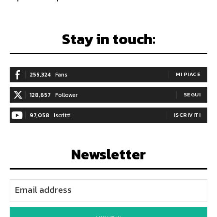
Stay in touch:
255,324
Fans
MI PIACE
128,657
Follower
SEGUI
97,058
Iscritti
ISCRIVITI
Newsletter