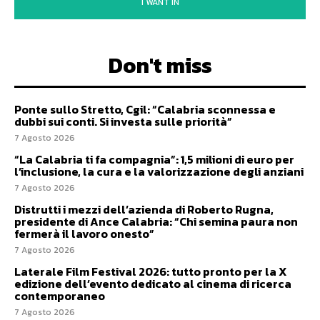
I WANT IN
Don't miss
Ponte sullo Stretto, Cgil: “Calabria sconnessa e
dubbi sui conti. Si investa sulle priorità”
7 Agosto 2026
“La Calabria ti fa compagnia”: 1,5 milioni di euro per
l’inclusione, la cura e la valorizzazione degli anziani
7 Agosto 2026
Distrutti i mezzi dell’azienda di Roberto Rugna,
presidente di Ance Calabria: “Chi semina paura non
fermerà il lavoro onesto”
7 Agosto 2026
Laterale Film Festival 2026: tutto pronto per la X
edizione dell’evento dedicato al cinema di ricerca
contemporaneo
7 Agosto 2026