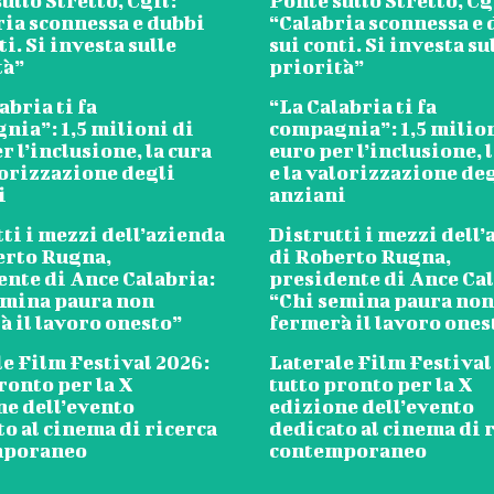
ullo Stretto, Cgil:
Ponte sullo Stretto, Cg
ria sconnessa e dubbi
“Calabria sconnessa e 
ti. Si investa sulle
sui conti. Si investa su
tà”
priorità”
abria ti fa
“La Calabria ti fa
nia”: 1,5 milioni di
compagnia”: 1,5 milion
r l’inclusione, la cura
euro per l’inclusione, 
lorizzazione degli
e la valorizzazione de
i
anziani
ti i mezzi dell’azienda
Distrutti i mezzi dell
erto Rugna,
di Roberto Rugna,
ente di Ance Calabria:
presidente di Ance Cal
emina paura non
“Chi semina paura non
à il lavoro onesto”
fermerà il lavoro ones
e Film Festival 2026:
Laterale Film Festival
ronto per la X
tutto pronto per la X
ne dell’evento
edizione dell’evento
o al cinema di ricerca
dedicato al cinema di 
mporaneo
contemporaneo