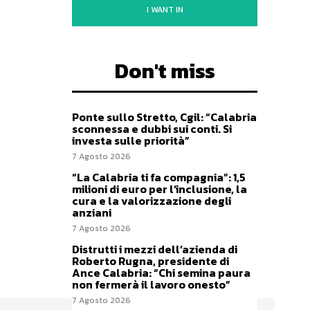
I WANT IN
Don't miss
Ponte sullo Stretto, Cgil: “Calabria
sconnessa e dubbi sui conti. Si
investa sulle priorità”
7 Agosto 2026
“La Calabria ti fa compagnia”: 1,5
milioni di euro per l’inclusione, la
cura e la valorizzazione degli
anziani
7 Agosto 2026
Distrutti i mezzi dell’azienda di
Roberto Rugna, presidente di
Ance Calabria: “Chi semina paura
non fermerà il lavoro onesto”
7 Agosto 2026