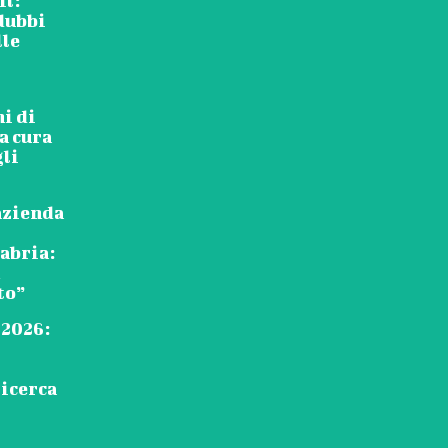
il:
dubbi
lle
i di
la cura
gli
’azienda
abria:
to”
 2026:
ricerca