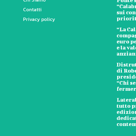
Ponte s
“Calab
Contatti
sui con
priori
Privacy policy
“La Cal
compag
euro pe
e la va
anzian
Distrut
di Rob
presid
“Chi s
fermer
Lateral
tutto p
edizio
dedicat
conte