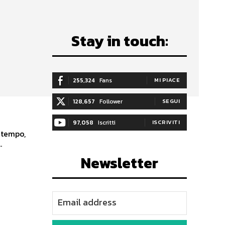
Stay in touch:
255,324
Fans
MI PIACE
128,657
Follower
SEGUI
97,058
Iscritti
ISCRIVITI
l tempo,
.
Newsletter