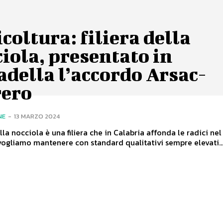
coltura: filiera della
iola, presentato in
adella l’accordo Arsac-
rero
NE
-
13 MARZO 2024
lla nocciola è una filiera che in Calabria affonda le radici ne
vogliamo mantenere con standard qualitativi sempre elevati...