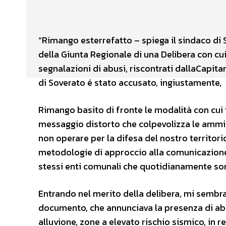
Facebook
X
CONDIVIDERE
“Rimango esterrefatto – spiega il sindaco di 
della Giunta Regionale di una Delibera con cu
segnalazioni di abusi, riscontrati dallaCapita
di Soverato é stato accusato, ingiustamente,
Rimango basito di fronte le modalità con cui
messaggio distorto che colpevolizza le amminis
non operare per la difesa del nostro territori
metodologie di approccio alla comunicazione 
stessi enti comunali che quotidianamente sono 
Entrando nel merito della delibera, mi sembra 
documento, che annunciava la presenza di abusi
alluvione, zone a elevato rischio sismico, in re