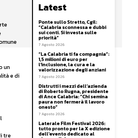
Latest
Ponte sullo Stretto, Cgil:
rte
“Calabria sconnessa e dubbi
sui conti. Si investa sulle
e
priorità”
 Comune
7 Agosto 2026
“La Calabria ti fa compagnia”:
1,5 milioni di euro per
l’inclusione, la cura e la
o un
valorizzazione degli anziani
ità e di
7 Agosto 2026
Distrutti i mezzi dell’azienda
di Roberto Rugna, presidente
di Ance Calabria: “Chi semina
.
paura non fermerà il lavoro
onesto”
7 Agosto 2026
l
Laterale Film Festival 2026:
tutto pronto per la X edizione
dell’evento dedicato al
i tre