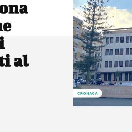
uona
ne
i
ti al
CRONACA