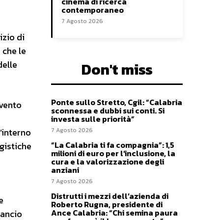
cinema di ricerca
contemporaneo
7 Agosto 2026
izio di
 che le
delle
Don't miss
Ponte sullo Stretto, Cgil: “Calabria
rvento
sconnessa e dubbi sui conti. Si
investa sulle priorità”
’interno
7 Agosto 2026
“La Calabria ti fa compagnia”: 1,5
gistiche
milioni di euro per l’inclusione, la
cura e la valorizzazione degli
anziani
7 Agosto 2026
Distrutti i mezzi dell’azienda di
e
Roberto Rugna, presidente di
Ance Calabria: “Chi semina paura
lancio