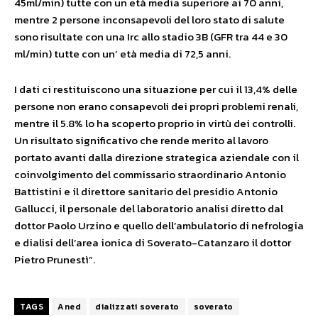
45ml/min) tutte con un età media superiore ai 70 anni,
mentre 2 persone inconsapevoli del loro stato di salute
sono risultate con una Irc allo stadio 3B (GFR tra 44 e 30
ml/min) tutte con un’ età media di 72,5 anni.
I dati ci restituiscono una situazione per cui il 13,4% delle
persone non erano consapevoli dei propri problemi renali,
mentre il 5.8% lo ha scoperto proprio in virtù dei controlli.
Un risultato significativo che rende merito al lavoro
portato avanti dalla direzione strategica aziendale con il
coinvolgimento del commissario straordinario Antonio
Battistini e il direttore sanitario del presidio Antonio
Gallucci, il personale del laboratorio analisi diretto dal
dottor Paolo Urzino e quello dell’ambulatorio di nefrologia
e dialisi dell’area ionica di Soverato-Catanzaro il dottor
Pietro Prunestì”.
TAGS
Aned
dializzati soverato
soverato