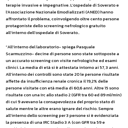
terapie invasive e impegnative. L’ospedale di Soverato e
l’Associazione Nazionale Emodializzati (ANED) hanno
affrontato il problema, coinvolgendo oltre cento persone
protagoniste dello screening nefrologico gratuito
all’interno dell’ospedale di Soverato..
“All’interno del laboratorio- spiega Pasquale
Scarmuzzino- decine di persone sono state sottoposte a
un accurato screening con visite nefrologiche ed esami
clinici. La media di età si è attestata intorno ai 57, 3 anni.
All’interno dei controlli sono state 20 le persone risultate
affette da insufficienza renale cronica il 19,2% delle
persone visitate con età media di 60,6 anni. Altre 15 sono
risultate con una Irc allo stadio 2 (GFR tra 60 ed 89 ml/min)
di cui 9 avevano la consapevolezza del proprio stato di
salute mentre le altre erano ignare del rischio. Sempre
all’interno dello screening per 3 persone si è evidenziata
la presenza di una IRC Stadio 3 A (con GFR tra 59 e