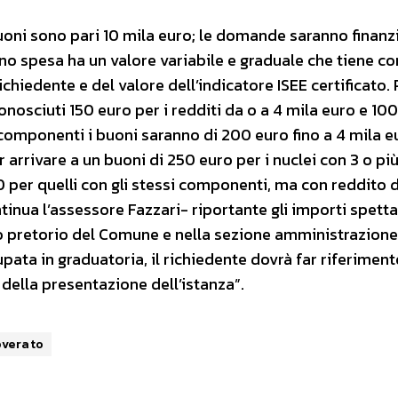
buoni sono pari 10 mila euro; le domande saranno finanzi
ono spesa ha un valore variabile e graduale che tiene c
hiedente e del valore dell’indicatore ISEE certificato. 
osciuti 150 euro per i redditi da o a 4 mila euro e 100
e componenti i buoni saranno di 200 euro fino a 4 mila e
r arrivare a un buoni di 250 euro per i nuclei con 3 o pi
 per quelli con gli stessi componenti, ma con reddito 
tinua l’assessore Fazzari- riportante gli importi spetta
lbo pretorio del Comune e nella sezione amministrazione
pata in graduatoria, il richiedente dovrà far riferiment
ella presentazione dell’istanza”.
overato