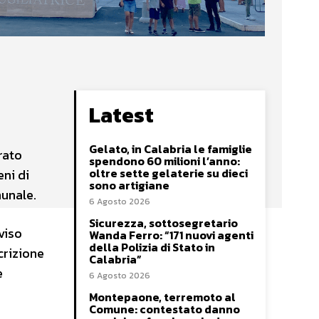
Latest
Gelato, in Calabria le famiglie
orato
spendono 60 milioni l’anno:
oltre sette gelaterie su dieci
eni di
sono artigiane
munale.
6 Agosto 2026
Sicurezza, sottosegretario
viso
Wanda Ferro: “171 nuovi agenti
della Polizia di Stato in
crizione
Calabria”
e
6 Agosto 2026
Montepaone, terremoto al
Comune: contestato danno