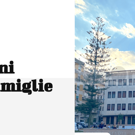
ni
amiglie