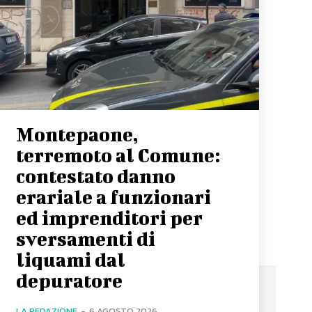
Montepaone,
terremoto al Comune:
contestato danno
erariale a funzionari
ed imprenditori per
sversamenti di
liquami dal
depuratore
LA REDAZIONE
-
6 AGOSTO 2026