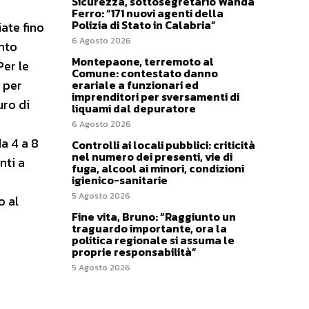
Sicurezza, sottosegretario Wanda
Ferro: “171 nuovi agenti della
Polizia di Stato in Calabria”
ate fino
6 Agosto 2026
onto
Montepaone, terremoto al
Per le
Comune: contestato danno
 per
erariale a funzionari ed
imprenditori per sversamenti di
uro di
liquami dal depuratore
ù
6 Agosto 2026
da 4 a 8
Controlli ai locali pubblici: criticità
nel numero dei presenti, vie di
nti a
fuga, alcool ai minori, condizioni
igienico-sanitarie
5 Agosto 2026
o al
Fine vita, Bruno: “Raggiunto un
traguardo importante, ora la
politica regionale si assuma le
proprie responsabilità”
5 Agosto 2026