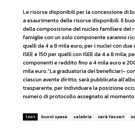
Le risorse disponibili per la concessione di 
a esaurimento delle risorse disponibili. Il bu
della composizione del nucleo familiare del ric
famiglie con un solo componente saranno ricon
quelli da 4 a 8 mila euro; per i nuclei con du
ISEE e 150 per quelli con ISEE da 4 a 8 mila; pe
componenti e reddito fino a 4 mila euro e 200
mila euro.”La graduatoria dei beneficiari- con
ciascun avente diritto, sarà pubblicata all’a
trasparente, per individuare la posizione occu
numero di protocollo assegnato al momento d
buoni spesa
calabria
sarà fazzari
s
TAGS