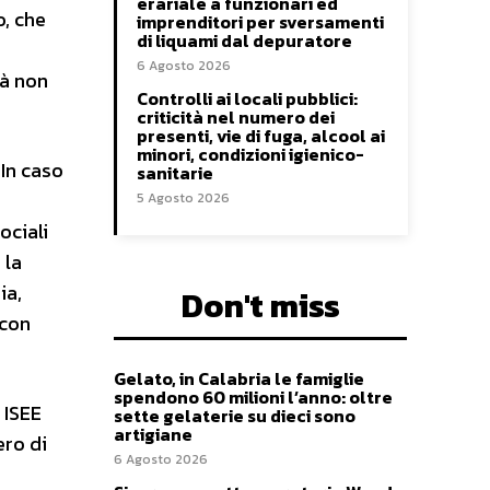
erariale a funzionari ed
o, che
imprenditori per sversamenti
di liquami dal depuratore
6 Agosto 2026
tà non
Controlli ai locali pubblici:
criticità nel numero dei
presenti, vie di fuga, alcool ai
minori, condizioni igienico-
 In caso
sanitarie
5 Agosto 2026
ociali
 la
ia,
Don't miss
 con
Gelato, in Calabria le famiglie
spendono 60 milioni l’anno: oltre
 ISEE
sette gelaterie su dieci sono
artigiane
ero di
6 Agosto 2026