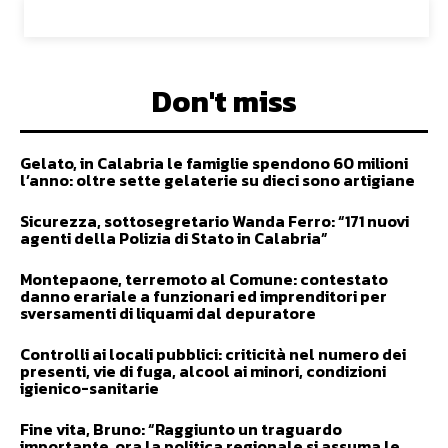
Don't miss
Gelato, in Calabria le famiglie spendono 60 milioni
l’anno: oltre sette gelaterie su dieci sono artigiane
Sicurezza, sottosegretario Wanda Ferro: “171 nuovi
agenti della Polizia di Stato in Calabria”
Montepaone, terremoto al Comune: contestato
danno erariale a funzionari ed imprenditori per
sversamenti di liquami dal depuratore
Controlli ai locali pubblici: criticità nel numero dei
presenti, vie di fuga, alcool ai minori, condizioni
igienico-sanitarie
Fine vita, Bruno: “Raggiunto un traguardo
importante, ora la politica regionale si assuma le