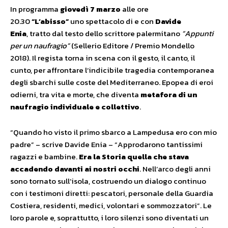
In programma
giovedì 7 marzo
alle ore
20.30
“L’abisso”
uno spettacolo di e con
Davide
Enia
, tratto dal testo dello scrittore palermitano
“Appunti
per un naufragio”
(Sellerio Editore / Premio Mondello
2018).
Il regista torna in scena con il gesto, il canto, il
cunto, per affrontare l’indicibile tragedia contemporanea
degli sbarchi sulle coste del Mediterraneo. Epopea di eroi
odierni, tra vita e morte, che diventa
metafora di un
naufragio individuale e collettivo
.
“Quando ho visto il primo sbarco a Lampedusa ero con mio
padre” – scrive Davide Enia – “Approdarono tantissimi
ragazzi e bambine.
Era la Storia quella che stava
accadendo davanti ai nostri occhi
. Nell’arco degli anni
sono tornato sull’isola, costruendo un dialogo continuo
con i testimoni diretti: pescatori, personale della Guardia
Costiera, residenti, medici, volontari e sommozzatori”. Le
loro parole e, soprattutto, i loro silenzi sono diventati un