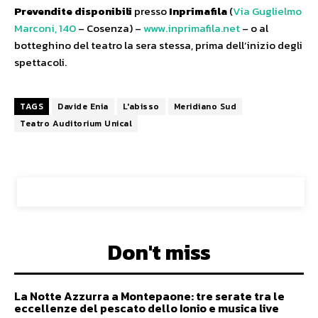
Prevendite disponibili
presso
Inprimafila
(
Via Guglielmo
Marconi, 140
– Cosenza) –
www.inprimafila.net
– o al
botteghino del teatro la sera stessa, prima dell’inizio degli
spettacoli.
TAGS
Davide Enia
L'abisso
Meridiano Sud
Teatro Auditorium Unical
Don't miss
La Notte Azzurra a Montepaone: tre serate tra le
eccellenze del pescato dello Ionio e musica live