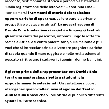
racconto, testimonianza storica e percorso esistenziale:
“Dalla registrazione delle loro voci” – continua Enia –
“sono emersi
frammenti di storie dolorosissime
eppure cariche di speranza
. Le loro parole aprivano
prospettive e celavano abissi”.
La messa in scena di
Davide Enia fonde diversi registri e linguaggi teatrali
:
gli antichi canti dei pescatori, intonati lungo le rotte tra
Sicilia e Africa, e il cunto palermitano, sulle melodie a più
voci che si intrecciano fino a diventare preghiere cariche
di rabbia quando il mare ruggisce e nelle reti, assieme al
pescato, si ritrovano i cadaveri di uomini, donne, bambini.
Il giorno prima della rappresentazione Davide Enia
terrà una masterclass rivolta a studenti già
opportunamente selezionati
.
Un cartellone ricco ed
eterogeneo quello
della nuova stagione del Teatro
Auditorium Unical
che vuole offrire al pubblico differenti
sguardi sull’arte scenica.