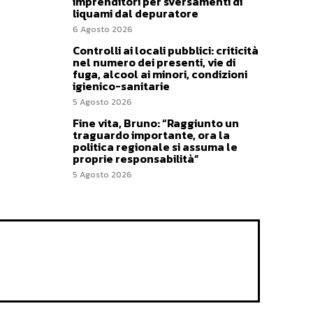
imprenditori per sversamenti di
liquami dal depuratore
6 Agosto 2026
Controlli ai locali pubblici: criticità
nel numero dei presenti, vie di
fuga, alcool ai minori, condizioni
igienico-sanitarie
5 Agosto 2026
Fine vita, Bruno: “Raggiunto un
traguardo importante, ora la
politica regionale si assuma le
proprie responsabilità”
5 Agosto 2026