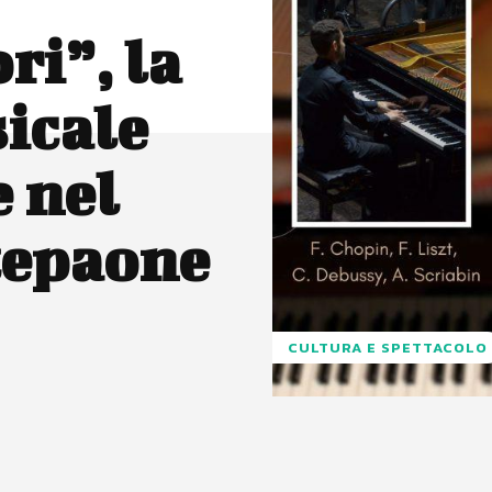
ri”, la
icale
e nel
tepaone
CULTURA E SPETTACOLO