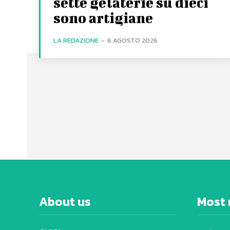
sette gelaterie su dieci
sono artigiane
LA REDAZIONE
-
6 AGOSTO 2026
About us
Most 