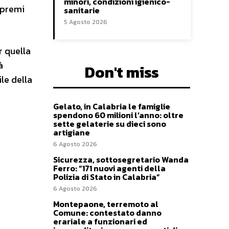
minori, condizioni igienico-
 premi
sanitarie
5 Agosto 2026
r quella
à
Don't miss
le della
Gelato, in Calabria le famiglie
spendono 60 milioni l’anno: oltre
sette gelaterie su dieci sono
artigiane
6 Agosto 2026
Sicurezza, sottosegretario Wanda
Ferro: “171 nuovi agenti della
Polizia di Stato in Calabria”
6 Agosto 2026
Montepaone, terremoto al
Comune: contestato danno
erariale a funzionari ed