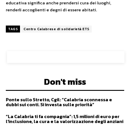
educativa significa anche prendersi cura dei luoghi,
renderli accoglienti e degni di essere abitati.
TAGS
Centro Calabrese di solidarietà ETS
Don't miss
Ponte sullo Stretto, Cgil: “Calabria sconnessa e
dubbi sui conti. Si investa sulle priorità”
“La Calabria ti fa compagnia”: 1,5 milioni di euro per
l’inclusione, la cura e la valorizzazione degli anziani