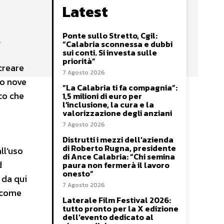
Latest
Ponte sullo Stretto, Cgil:
A
“Calabria sconnessa e dubbi
sui conti. Si investa sulle
priorità”
 creare
7 Agosto 2026
to nove
“La Calabria ti fa compagnia”:
co che
1,5 milioni di euro per
l’inclusione, la cura e la
valorizzazione degli anziani
7 Agosto 2026
Distrutti i mezzi dell’azienda
di Roberto Rugna, presidente
all’uso
di Ance Calabria: “Chi semina
d
paura non fermerà il lavoro
onesto”
 da qui
7 Agosto 2026
a come
Laterale Film Festival 2026:
tutto pronto per la X edizione
dell’evento dedicato al