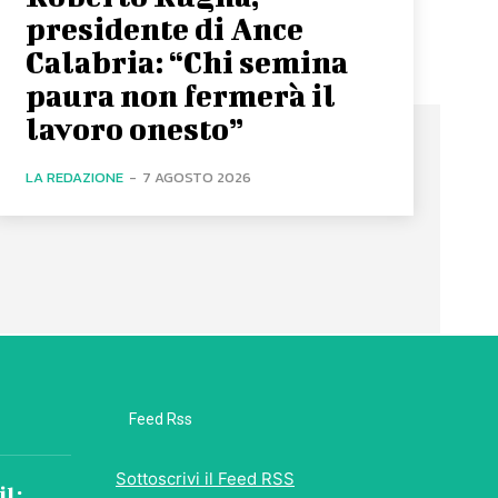
presidente di Ance
Calabria: “Chi semina
paura non fermerà il
lavoro onesto”
LA REDAZIONE
-
7 AGOSTO 2026
Feed Rss
Sottoscrivi il Feed RSS
il: