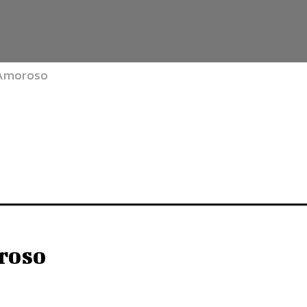
a Amoroso
roso