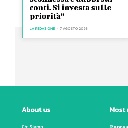
conti. Si investa sulle
priorità”
LA REDAZIONE
-
7 AGOSTO 2026
About us
Most 
Chi Siamo
Ponte s