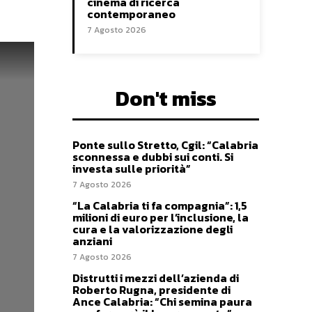
cinema di ricerca
contemporaneo
7 Agosto 2026
Don't miss
Ponte sullo Stretto, Cgil: “Calabria
sconnessa e dubbi sui conti. Si
investa sulle priorità”
7 Agosto 2026
“La Calabria ti fa compagnia”: 1,5
milioni di euro per l’inclusione, la
cura e la valorizzazione degli
anziani
7 Agosto 2026
Distrutti i mezzi dell’azienda di
Roberto Rugna, presidente di
Ance Calabria: “Chi semina paura