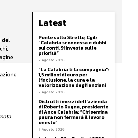
Latest
Ponte sullo Stretto, Cgil:
 del
“Calabria sconnessa e dubbi
sui conti. Si investa sulle
chi,
priorità”
dagine
7 Agosto 2026
“La Calabria ti fa compagnia”:
razione
1,5 milioni di euro per
l’inclusione, la cura e la
valorizzazione degli anziani
7 Agosto 2026
Distrutti i mezzi dell’azienda
di Roberto Rugna, presidente
di Ance Calabria: “Chi semina
rnata
paura non fermerà il lavoro
onesto”
7 Agosto 2026