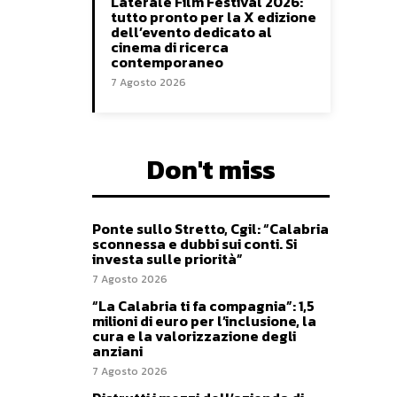
Laterale Film Festival 2026:
tutto pronto per la X edizione
dell’evento dedicato al
cinema di ricerca
contemporaneo
7 Agosto 2026
Don't miss
Ponte sullo Stretto, Cgil: “Calabria
sconnessa e dubbi sui conti. Si
investa sulle priorità”
7 Agosto 2026
“La Calabria ti fa compagnia”: 1,5
milioni di euro per l’inclusione, la
cura e la valorizzazione degli
anziani
7 Agosto 2026