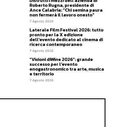
Distrutti i mezzi dell’azienda di
Roberto Rugna, presidente di
Ance Calabria: “Chi semina paura
non fermerà il lavoro onesto”
7 Agosto 2026
Laterale Film Festival 2026: tutto
pronto per la X edizione
dell’evento dedicato al cinema di
ricerca contemporaneo
7 Agosto 2026
“Visioni diWine 2026”: grande
successo per l’evento
enogastronomico tra arte, musica
e territorio
7 Agosto 2026