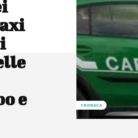
i
axi
i
elle
bo e
CRONACA