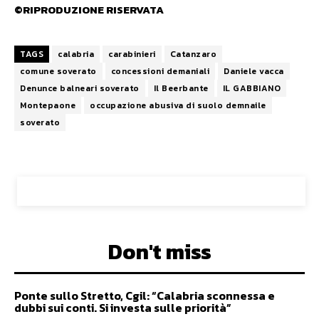
©RIPRODUZIONE RISERVATA
TAGS
calabria
carabinieri
Catanzaro
comune soverato
concessioni demaniali
Daniele vacca
Denunce balneari soverato
Il Beerbante
IL GABBIANO
Montepaone
occupazione abusiva di suolo demnaile
soverato
Don't miss
Ponte sullo Stretto, Cgil: “Calabria sconnessa e
dubbi sui conti. Si investa sulle priorità”