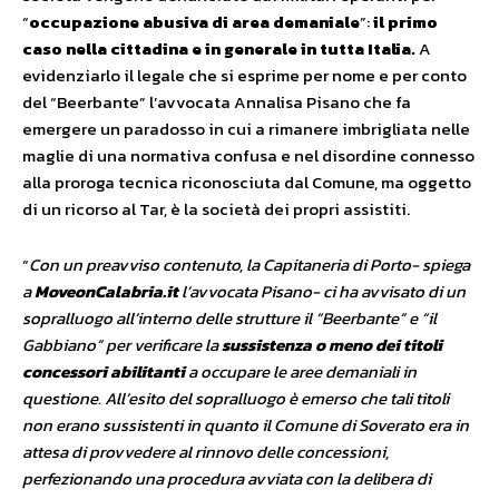
“
occupazione abusiva di area demaniale
”:
il primo
caso nella cittadina e in generale in tutta Italia.
A
evidenziarlo il legale che si esprime per nome e per conto
del “Beerbante” l’avvocata Annalisa Pisano che fa
emergere un paradosso in cui a rimanere imbrigliata nelle
maglie di una normativa confusa e nel disordine connesso
alla proroga tecnica riconosciuta dal Comune, ma oggetto
di un ricorso al Tar, è la società dei propri assistiti.
“
Con un preavviso contenuto, la Capitaneria di Porto- spiega
a
MoveonCalabria.it
l’avvocata Pisano- ci ha avvisato di un
sopralluogo all’interno delle strutture il “Beerbante” e “il
Gabbiano” per verificare la
sussistenza o meno dei titoli
concessori abilitanti
a occupare le aree demaniali in
questione. All’esito del sopralluogo è emerso che tali titoli
non erano sussistenti in quanto il Comune di Soverato era in
attesa di provvedere al rinnovo delle concessioni,
perfezionando una procedura avviata con la delibera di