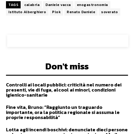
TAGS
calabria
Daniele vacca
enogastronomia
Istituto Alberghiero
Plok
Renato Daniele
soverato
Don't miss
Controlli ai locali pubblici: criticità nel numero dei
presenti, vie di fuga, alcool ai minori, condizioni
igienico-sanitarie
Fine vita, Bruno: “Raggiunto un traguardo
importante, ora la politica regionale si assuma le
proprie responsabilità”
Lotta agli incendi boschivi: denunciate dieci persone