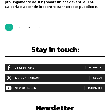
prolungamento del lungomare finisce davanti al TAR
Calabria e accende lo scontro tra interesse pubblico e...
1
2
3
Stay in touch:
255,324
Fans
MI PIACE
128,657
Follower
SEGUI
97,058
Iscritti
ISCRIVITI
Newsletter