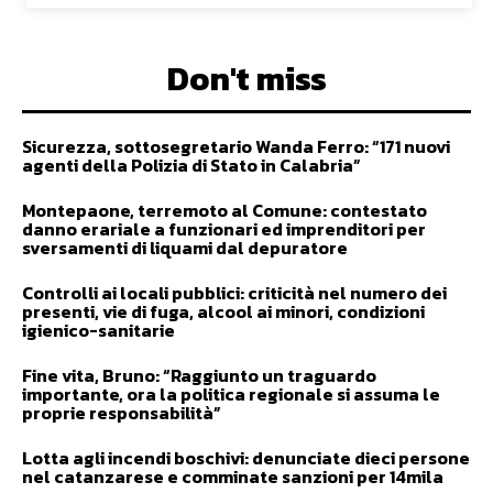
Don't miss
Sicurezza, sottosegretario Wanda Ferro: “171 nuovi
agenti della Polizia di Stato in Calabria”
Montepaone, terremoto al Comune: contestato
danno erariale a funzionari ed imprenditori per
sversamenti di liquami dal depuratore
Controlli ai locali pubblici: criticità nel numero dei
presenti, vie di fuga, alcool ai minori, condizioni
igienico-sanitarie
Fine vita, Bruno: “Raggiunto un traguardo
importante, ora la politica regionale si assuma le
proprie responsabilità”
Lotta agli incendi boschivi: denunciate dieci persone
nel catanzarese e comminate sanzioni per 14mila