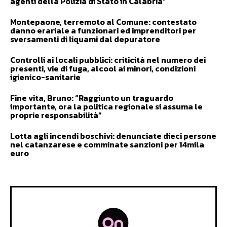
agenti della Polizia di Stato in Calabria”
Montepaone, terremoto al Comune: contestato
danno erariale a funzionari ed imprenditori per
sversamenti di liquami dal depuratore
Controlli ai locali pubblici: criticità nel numero dei
presenti, vie di fuga, alcool ai minori, condizioni
igienico-sanitarie
Fine vita, Bruno: “Raggiunto un traguardo
importante, ora la politica regionale si assuma le
proprie responsabilità”
Lotta agli incendi boschivi: denunciate dieci persone
nel catanzarese e comminate sanzioni per 14mila
euro