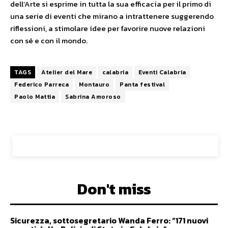
dell’Arte si esprime in tutta la sua efficacia per il primo di
una serie di eventi che mirano a intrattenere suggerendo
riflessioni, a stimolare idee per favorire nuove relazioni
con sé e con il mondo.
TAGS
Atelier del Mare
calabria
Eventi Calabria
Federico Parreca
Montauro
Panta festival
Paolo Mattia
Sabrina Amoroso
Don't miss
Sicurezza, sottosegretario Wanda Ferro: “171 nuovi