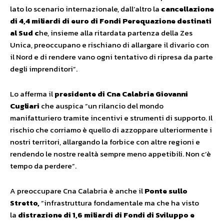
lato lo scenario internazionale, dall’altro la
cancellazione
di 4,4 miliardi di euro di Fondi Perequazione destinati
al Sud c
he, insieme alla ritardata partenza della Zes
Unica, preoccupano e rischiano di allargare il divario con
il Nord e di rendere vano ogni tentativo di ripresa da parte
degli imprenditori”.
Lo afferma il
presidente di Cna Calabria Giovanni
Cugliari
che auspica “un rilancio del mondo
manifatturiero tramite incentivi e strumenti di supporto. Il
rischio che corriamo è quello di azzoppare ulteriormente i
nostri territori, allargando la forbice con altre regioni e
rendendo le nostre realtà sempre meno appetibili. Non c’è
tempo da perdere”.
A preoccupare Cna Calabria è anche il
Ponte sullo
Stretto,
“infrastruttura fondamentale ma che ha visto
la
distrazione di 1,6 miliardi di Fondi di Sviluppo e