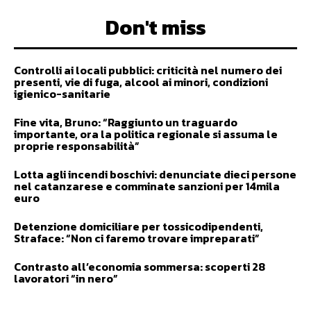
Don't miss
Controlli ai locali pubblici: criticità nel numero dei
presenti, vie di fuga, alcool ai minori, condizioni
igienico-sanitarie
Fine vita, Bruno: “Raggiunto un traguardo
importante, ora la politica regionale si assuma le
proprie responsabilità”
Lotta agli incendi boschivi: denunciate dieci persone
nel catanzarese e comminate sanzioni per 14mila
euro
Detenzione domiciliare per tossicodipendenti,
Straface: “Non ci faremo trovare impreparati”
Contrasto all’economia sommersa: scoperti 28
lavoratori “in nero”