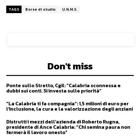
TAGS
Borse di studio
U.N.M.S.
Don't miss
Ponte sullo Stretto, Cgil: “Calabria sconnessa e
dubbi sui conti. Si investa sulle priorità”
“La Calabria ti fa compagnia”: 1,5 milioni di euro per
l’inclusione, la cura e la valorizzazione degli anziani
Distrutti i mezzi dell’azienda di Roberto Rugna,
presidente di Ance Calabria: “Chi semina paura non
fermerà il lavoro onesto”