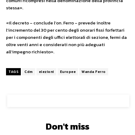
comuni ricompresi nella denominazione della provincia
stessa».
«Il decreto – conclude l’on. Ferro – prevede inoltre
l’incremento del 30 per cento degli onorari fissi forfettari
per i componenti degli uffici elettorali di sezione, fermi da
oltre venti anni e considerati non più adeguati
all’impegno richiesto».
TAGS
Cdm
elezioni
Europee
Wanda Ferro
Don't miss