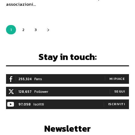
associazioni...
1
2
3
Stay in touch:
255,324
Fans
MI PIACE
128,657
Follower
SEGUI
97,058
Iscritti
ISCRIVITI
Newsletter