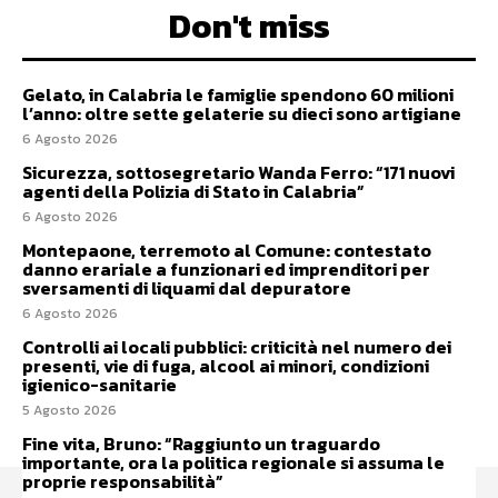
Don't miss
Gelato, in Calabria le famiglie spendono 60 milioni
l’anno: oltre sette gelaterie su dieci sono artigiane
6 Agosto 2026
Sicurezza, sottosegretario Wanda Ferro: “171 nuovi
agenti della Polizia di Stato in Calabria”
6 Agosto 2026
Montepaone, terremoto al Comune: contestato
danno erariale a funzionari ed imprenditori per
sversamenti di liquami dal depuratore
6 Agosto 2026
Controlli ai locali pubblici: criticità nel numero dei
presenti, vie di fuga, alcool ai minori, condizioni
igienico-sanitarie
5 Agosto 2026
Fine vita, Bruno: “Raggiunto un traguardo
importante, ora la politica regionale si assuma le
proprie responsabilità”