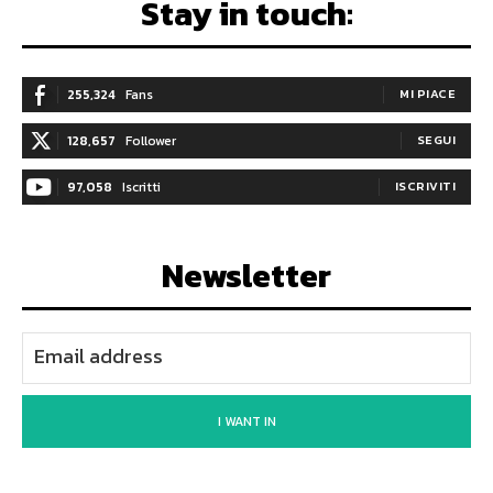
Stay in touch:
255,324
Fans
MI PIACE
128,657
Follower
SEGUI
97,058
Iscritti
ISCRIVITI
Newsletter
I WANT IN