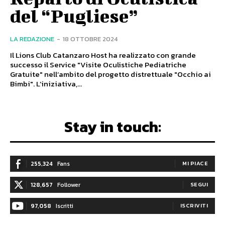
del “Pugliese”
LA REDAZIONE
-
18 OTTOBRE 2024
Il Lions Club Catanzaro Host ha realizzato con grande
successo il Service "Visite Oculistiche Pediatriche
Gratuite" nell’ambito del progetto distrettuale "Occhio ai
Bimbi". L’iniziativa,...
Stay in touch:
255,324
Fans
MI PIACE
128,657
Follower
SEGUI
97,058
Iscritti
ISCRIVITI