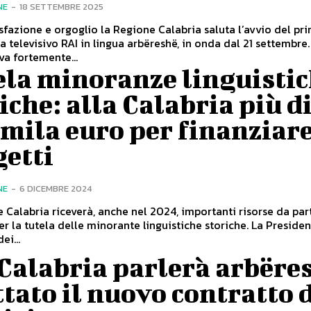
NE
-
18 SETTEMBRE 2025
fazione e orgoglio la Regione Calabria saluta l’avvio del pr
televisivo RAI in lingua arbëreshë, in onda dal 21 settembre.
iva fortemente...
ela minoranze linguisti
iche: alla Calabria più d
mila euro per finanziare
getti
NE
-
6 DICEMBRE 2024
 Calabria riceverà, anche nel 2024, importanti risorse da par
a tutela delle minorante linguistiche storiche. La Presidenza del
ei...
Calabria parlerà arbëre
tato il nuovo contratto 