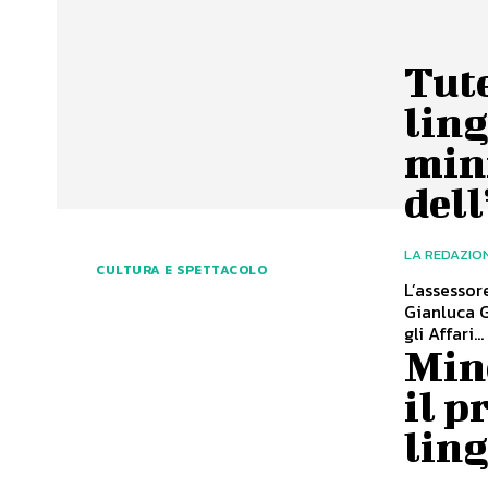
Tute
ling
min
dell
LA REDAZIO
CULTURA E SPETTACOLO
L’assessor
Gianluca G
gli Affari...
Mino
il 
lin