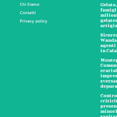
Chi Siamo
Gelato,
famigl
Contatti
milioni
gelater
Privacy policy
artigi
Sicure
Wanda 
agenti 
in Cal
Montep
Comune
erarial
impren
sversa
depura
Control
critici
present
minori
sanita