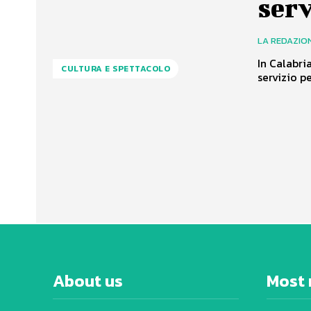
serv
LA REDAZIO
In Calabri
CULTURA E SPETTACOLO
servizio p
About us
Most 