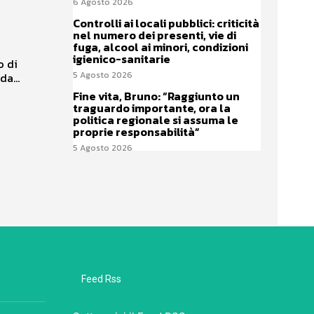
6 Agosto 2026
Controlli ai locali pubblici: criticità
nel numero dei presenti, vie di
fuga, alcool ai minori, condizioni
igienico-sanitarie
o di
5 Agosto 2026
a...
Fine vita, Bruno: “Raggiunto un
traguardo importante, ora la
politica regionale si assuma le
proprie responsabilità”
5 Agosto 2026
Feed Rss