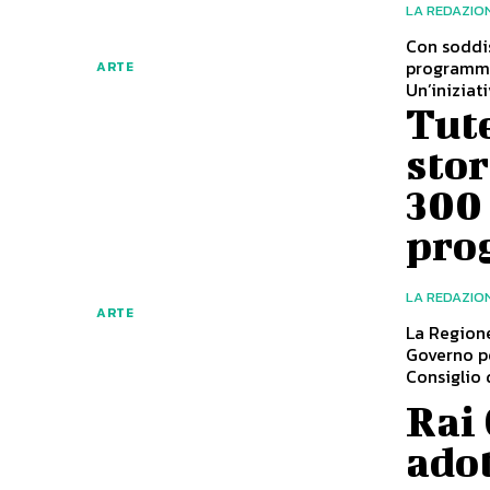
LA REDAZIO
Con soddis
programma 
ARTE
Un’iniziat
Tut
stor
300 
pro
LA REDAZIO
ARTE
La Regione
Governo per l
Consiglio d
Rai 
adot