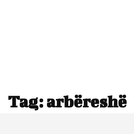
Tag:
arbëreshë