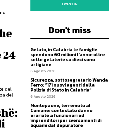
I WANT IN
imo
Don't miss
che
i
Gelato, in Calabria le famiglie
 24
spendono 60 milioni l’anno: oltre
sette gelaterie su dieci sono
artigiane
6 Agosto 2026
Sicurezza, sottosegretario Wanda
Ferro: “171 nuovi agenti della
te del
Polizia di Stato in Calabria”
6 Agosto 2026
Montepaone, terremoto al
shë:
Comune: contestato danno
erariale a funzionari ed
imprenditori per sversamenti di
di
liquami dal depuratore