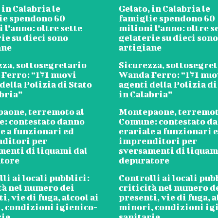
 in Calabria le
Gelato, in Calabria le
ie spendono 60
famiglie spendono 60
 l’anno: oltre sette
milioni l’anno: oltre s
ie su dieci sono
gelaterie su dieci sono
ane
artigiane
zza, sottosegretario
Sicurezza, sottosegre
Ferro: “171 nuovi
Wanda Ferro: “171 nuo
della Polizia di Stato
agenti della Polizia di
abria”
in Calabria”
aone, terremoto al
Montepaone, terremot
: contestato danno
Comune: contestato d
e a funzionari ed
erariale a funzionari 
ditori per
imprenditori per
menti di liquami dal
sversamenti di liquam
tore
depuratore
li ai locali pubblici:
Controlli ai locali pub
tà nel numero dei
criticità nel numero d
i, vie di fuga, alcool ai
presenti, vie di fuga, a
, condizioni igienico-
minori, condizioni ig
rie
sanitarie