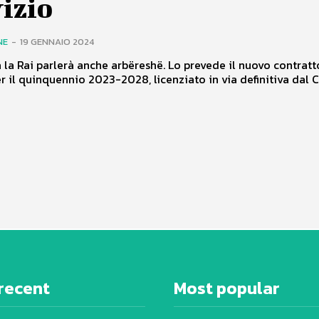
izio
NE
-
19 GENNAIO 2024
a la Rai parlerà anche arbëreshë. Lo prevede il nuovo contratt
er il quinquennio 2023-2028, licenziato in via definitiva dal Cd
recent
Most popular