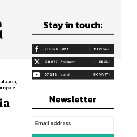
a
Stay in touch:
l
255,324
Fans
MI PIACE
128,657
Follower
SEGUI
97,058
Iscritti
ISCRIVITI
alabria,
Europa e
Newsletter
ia