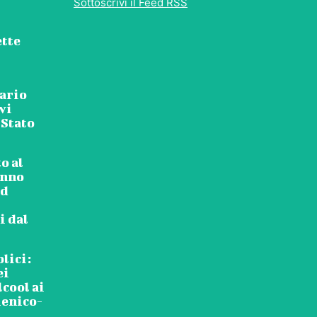
Sottoscrivi il Feed RSS
ette
tario
vi
 Stato
o al
anno
ed
i dal
blici:
ei
lcool ai
ienico-