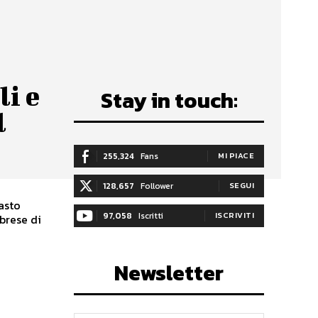
i e
Stay in touch:
l
255,324
Fans
MI PIACE
128,657
Follower
SEGUI
rasto
97,058
Iscritti
ISCRIVITI
brese di
Newsletter