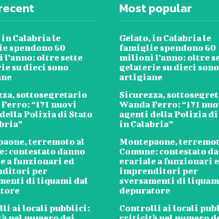
recent
Most popular
 in Calabria le
Gelato, in Calabria le
ie spendono 60
famiglie spendono 60
 l’anno: oltre sette
milioni l’anno: oltre s
ie su dieci sono
gelaterie su dieci sono
ane
artigiane
zza, sottosegretario
Sicurezza, sottosegre
Ferro: “171 nuovi
Wanda Ferro: “171 nuo
della Polizia di Stato
agenti della Polizia di
abria”
in Calabria”
aone, terremoto al
Montepaone, terremot
: contestato danno
Comune: contestato d
e a funzionari ed
erariale a funzionari 
ditori per
imprenditori per
menti di liquami dal
sversamenti di liquam
tore
depuratore
li ai locali pubblici:
Controlli ai locali pub
tà nel numero dei
criticità nel numero d