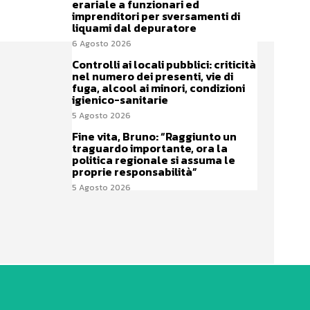
erariale a funzionari ed
imprenditori per sversamenti di
liquami dal depuratore
6 Agosto 2026
Controlli ai locali pubblici: criticità
nel numero dei presenti, vie di
fuga, alcool ai minori, condizioni
igienico-sanitarie
5 Agosto 2026
Fine vita, Bruno: “Raggiunto un
traguardo importante, ora la
politica regionale si assuma le
proprie responsabilità”
5 Agosto 2026