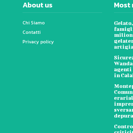
About us
Most 
Chi Siamo
Gelato,
famigl
Contatti
milioni
gelater
Privacy policy
artigi
Sicure
Wanda 
agenti 
in Cal
Montep
Comune
erarial
impren
sversa
depura
Control
critici