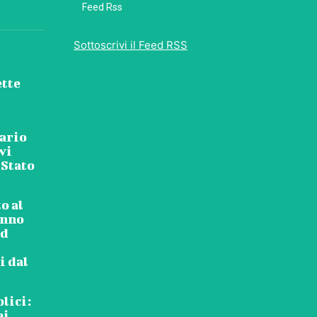
Feed Rss
Sottoscrivi il Feed RSS
ette
tario
vi
 Stato
o al
anno
ed
i dal
blici:
ei