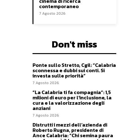
cinema di ricerca
contemporaneo
7 Agosto 2026
Don't miss
Ponte sullo Stretto, Cgil: “Calabria
sconnessa e dubbi sui conti. Si
investa sulle priorità”
7 Agosto 2026
“La Calabria ti fa compagnia”: 1,5
milioni di euro per l’inclusione, la
cura e la valorizzazione degli
anziani
7 Agosto 2026
Distrutti i mezzi dell’azienda di
Roberto Rugna, presidente di
Ance Calabria: “Chi semina paura