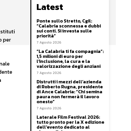
Latest
Ponte sullo Stretto, Cgil:
“Calabria sconnessa e dubbi
sui conti. Si investa sulle
stituti
priorità”
o per
7 Agosto 2026
“La Calabria ti fa compagnia”:
1,5 milioni di euro per
l’inclusione, la cura e la
nale
valorizzazione degli anziani
idente
7 Agosto 2026
a
Distrutti i mezzi dell’azienda
di Roberto Rugna, presidente
di Ance Calabria: “Chi semina
paura non fermerà il lavoro
onesto”
7 Agosto 2026
Laterale Film Festival 2026:
tutto pronto per la X edizione
dell’evento dedicato al