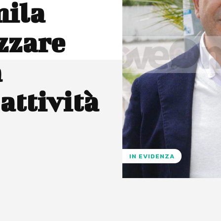
mila
zzare
a
 attività
IN EVIDENZA