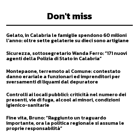
Don't miss
Gelato, in Calabria le famiglie spendono 60 milioni
l’anno: oltre sette gelaterie su dieci sono artigiane
Sicurezza, sottosegretario Wanda Ferro: “171 nuovi
agenti della Polizia di Stato in Calabria”
Montepaone, terremoto al Comune: contestato
danno erariale a funzionari ed imprenditori per
sversamenti di liquami dal depuratore
Controlli ai locali pubblici: criticità nel numero dei
presenti, vie di fuga, alcool ai minori, condizioni
igienico-sanitarie
Fine vita, Bruno: “Raggiunto un traguardo
importante, ora la politica regionale si assuma le
proprie responsabilità”