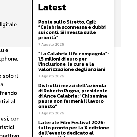
Latest
Ponte sullo Stretto, Cgil:
igitale
“Calabria sconnessa e dubbi
sui conti. Si investa sulle
priorità”
7 Agosto 2026
lu e
“La Calabria ti fa compagnia”:
rtphone,
1,5 milioni di euro per
l’inclusione, la cura e la
valorizzazione degli anziani
 solo il
7 Agosto 2026
 a
Distrutti i mezzi dell’azienda
di Roberto Rugna, presidente
offrendo
di Ance Calabria: “Chi semina
tivi al
paura non fermerà il lavoro
onesto”
7 Agosto 2026
esi, con
Laterale Film Festival 2026:
ristici
tutto pronto per la X edizione
dell’evento dedicato al
obiettivo