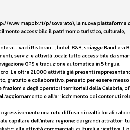
WhatsApp
p://www.mappix.it/p/soverato), la nuova piattaforma d
ilmente accessibile il patrimonio turistico, culturale,
nterattiva di Ristoranti, hotel, B&B, spiagge Bandiera B
enti, servizi e attività locali: tutto accessibile da sma
avigazione GPS e traduzione automatica in 5 lingue.
ro. Le oltre 21.000 attività già presenti rappresentano
to, gratuito e collaborativo, pensato per essere messo
frazioni e degli operatori territoriali della Calabria, 
 all’aggiornamento e all’arricchimento dei contenuti rela
rogressivamente una rete diffusa di realtà locali calabr
ale capillare dell’intera regione: dai grandi attrattori tu
stici alle attività commerciali, culturali e ricettive. L’