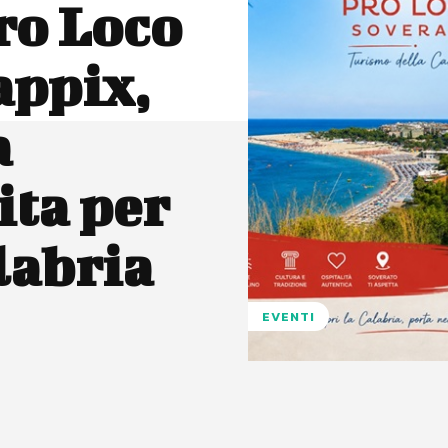
ro Loco
appix,
a
ita per
labria
EVENTI