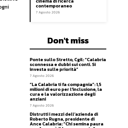
cinema di ricerca
contemporaneo
ogni
7 Agosto 2026
Don't miss
Ponte sullo Stretto, Cgil: “Calabria
sconnessa e dubbi sui conti. Si
investa sulle priorità”
7 Agosto 2026
“La Calabria ti fa compagnia”: 1,5
milioni di euro per l’inclusione, la
cura e la valorizzazione degli
anziani
7 Agosto 2026
Distrutti i mezzi dell’azienda di
Roberto Rugna, presidente di
Ance Calabria: “Chi semina paura