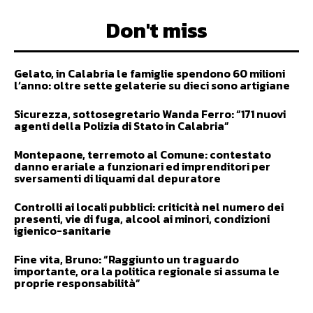
Don't miss
Gelato, in Calabria le famiglie spendono 60 milioni
l’anno: oltre sette gelaterie su dieci sono artigiane
Sicurezza, sottosegretario Wanda Ferro: “171 nuovi
agenti della Polizia di Stato in Calabria”
Montepaone, terremoto al Comune: contestato
danno erariale a funzionari ed imprenditori per
sversamenti di liquami dal depuratore
Controlli ai locali pubblici: criticità nel numero dei
presenti, vie di fuga, alcool ai minori, condizioni
igienico-sanitarie
Fine vita, Bruno: “Raggiunto un traguardo
importante, ora la politica regionale si assuma le
proprie responsabilità”