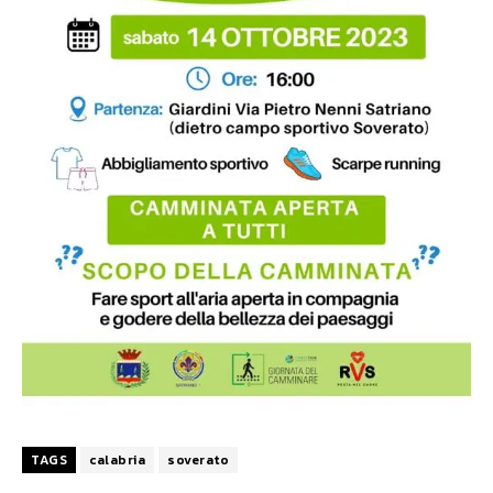
TAGS
calabria
soverato