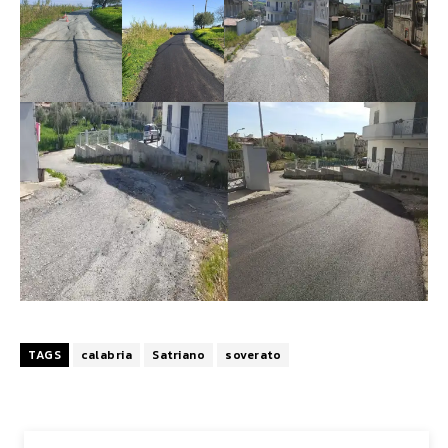
TAGS
calabria
Satriano
soverato