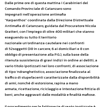
Dalle prime ore di questa mattina i Carabinieri del
Comando Provinciale di Catanzaro sono
impegnati nell’operazione antimafia
“Karpanthos” coordinata dalla Direzione Distrettuale
Antimafia di Catanzaro, guidata dal Procuratore Nicola
Gratteri, con l’impiego di oltre 400 militari che stanno
eseguendo su tutto il territorio
nazionale un’ordinanza cautelare nei confronti
di 52soggetti (38 in carcere, 6 ai domiciliari e 8 con
obbligo di presentazione alla P.G.), sulla base della
ritenuta sussistenza di gravi indizi in ordine ai delitti, a
vario titolo ipotizzati nei loro confronti, di associazione
di tipo ‘ndranghetistico, associazione finalizzata al
traffico di stupefacenti caratterizzate dalla disponibilità
di armi, nonché di estorsione, rapina a mano
armata, ricettazione, riciclaggio e intestazione fittizia di
beni, anche aggravati dalle modalità e finalità mafiose.
Il procedimento per le fattispecie di reato ipotizzate è