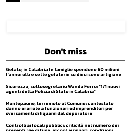
Don't miss
Gelato, in Calabria le famiglie spendono 60 milioni
l’anno: oltre sette gelaterie su dieci sono artigiane
Sicurezza, sottosegretario Wanda Ferro: “171 nuovi
agenti della Polizia di Stato in Calabria”
Montepaone, terremoto al Comune: contestato
danno erariale a funzionari ed imprenditori per
sversamenti di liquami dal depuratore
Controlli ai locali pubblici: criticità nel numero dei
presenti, vie di fuga, alcool ai minori, condizioni