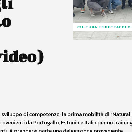
li
lo
CULTURA E SPETTACOLO
video)
WhatsApp
 sviluppo di competenze: la prima mobilità di “Natural
ovenienti da Portogallo, Estonia e Italia per un trainin
enti. A prendervi parte una delegazione proveniente