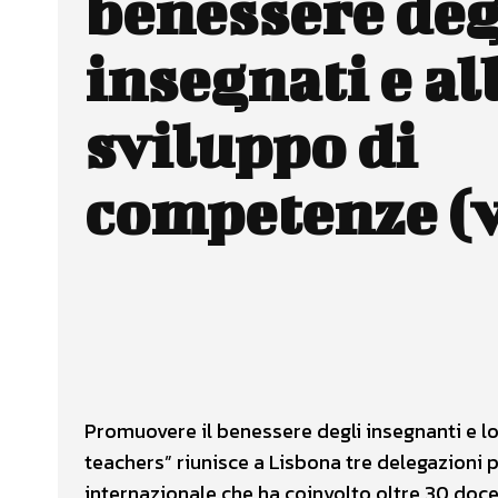
benessere deg
insegnati e al
sviluppo di
competenze (
Facebook
X
CONDIVIDERE
Promuovere il benessere degli insegnanti e lo
teachers” riunisce a Lisbona tre delegazioni pr
internazionale che ha coinvolto oltre 30 doc