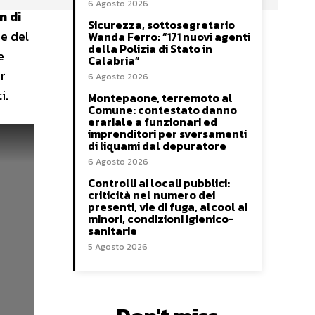
6 Agosto 2026
n di
Sicurezza, sottosegretario
se del
Wanda Ferro: “171 nuovi agenti
della Polizia di Stato in
e
Calabria”
r
6 Agosto 2026
i.
Montepaone, terremoto al
Comune: contestato danno
erariale a funzionari ed
imprenditori per sversamenti
di liquami dal depuratore
6 Agosto 2026
Controlli ai locali pubblici:
criticità nel numero dei
presenti, vie di fuga, alcool ai
minori, condizioni igienico-
sanitarie
5 Agosto 2026