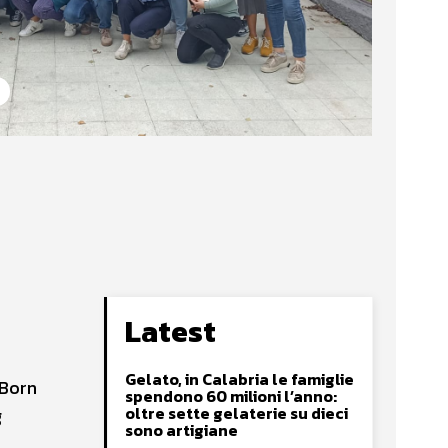
Latest
Gelato, in Calabria le famiglie
 Born
spendono 60 milioni l’anno:
oltre sette gelaterie su dieci
g
sono artigiane