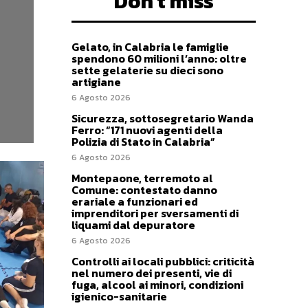
Don't miss
Gelato, in Calabria le famiglie
spendono 60 milioni l’anno: oltre
sette gelaterie su dieci sono
artigiane
6 Agosto 2026
Sicurezza, sottosegretario Wanda
Ferro: “171 nuovi agenti della
Polizia di Stato in Calabria”
6 Agosto 2026
Montepaone, terremoto al
Comune: contestato danno
erariale a funzionari ed
imprenditori per sversamenti di
liquami dal depuratore
6 Agosto 2026
Controlli ai locali pubblici: criticità
nel numero dei presenti, vie di
fuga, alcool ai minori, condizioni
igienico-sanitarie