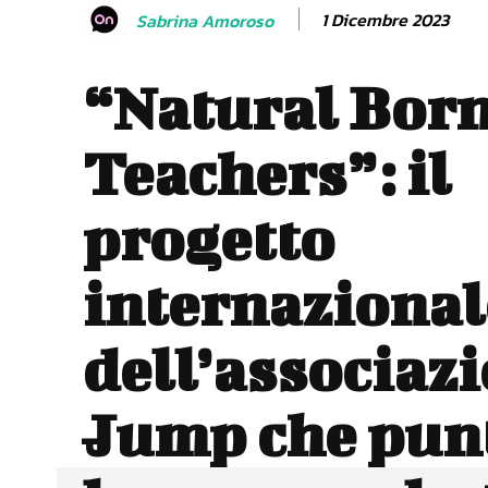
1 Dicembre 2023
Sabrina Amoroso
“Natural Bor
Teachers”: il
progetto
internazional
dell’associaz
Jump che punt