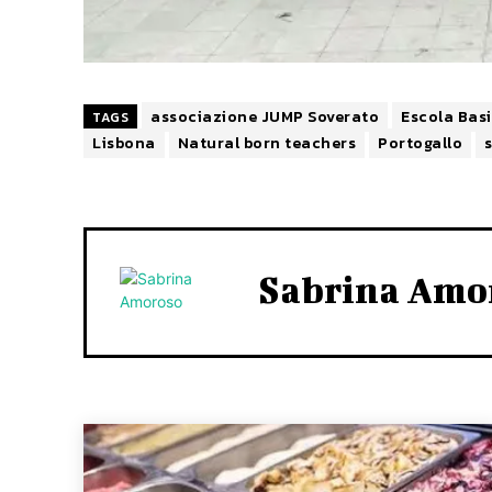
associazione JUMP Soverato
Escola Basi
TAGS
Lisbona
Natural born teachers
Portogallo
Sabrina Amo