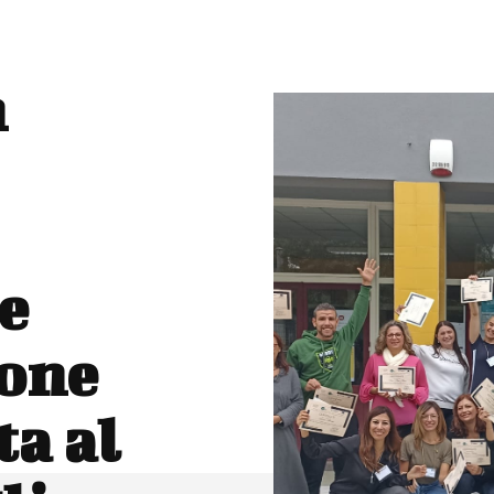
n
e
ione
a al