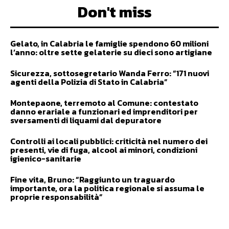
Don't miss
Gelato, in Calabria le famiglie spendono 60 milioni
l’anno: oltre sette gelaterie su dieci sono artigiane
Sicurezza, sottosegretario Wanda Ferro: “171 nuovi
agenti della Polizia di Stato in Calabria”
Montepaone, terremoto al Comune: contestato
danno erariale a funzionari ed imprenditori per
sversamenti di liquami dal depuratore
Controlli ai locali pubblici: criticità nel numero dei
presenti, vie di fuga, alcool ai minori, condizioni
igienico-sanitarie
Fine vita, Bruno: “Raggiunto un traguardo
importante, ora la politica regionale si assuma le
proprie responsabilità”