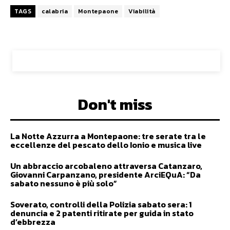
TAGS
calabria
Montepaone
Viabilità
Don't miss
La Notte Azzurra a Montepaone: tre serate tra le
eccellenze del pescato dello Ionio e musica live
Un abbraccio arcobaleno attraversa Catanzaro,
Giovanni Carpanzano, presidente ArciEQuA: “Da
sabato nessuno è più solo”
Soverato, controlli della Polizia sabato sera: 1
denuncia e 2 patenti ritirate per guida in stato
d’ebbrezza