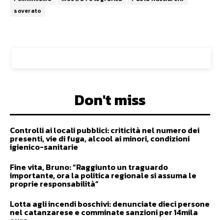
soverato
Don't miss
Controlli ai locali pubblici: criticità nel numero dei
presenti, vie di fuga, alcool ai minori, condizioni
igienico-sanitarie
Fine vita, Bruno: “Raggiunto un traguardo
importante, ora la politica regionale si assuma le
proprie responsabilità”
Lotta agli incendi boschivi: denunciate dieci persone
nel catanzarese e comminate sanzioni per 14mila