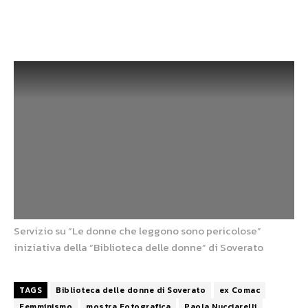
Facebook
X
WhatsApp
Servizio su “Le donne che leggono sono pericolose”
iniziativa della “Biblioteca delle donne” di Soverato
TAGS
Biblioteca delle donne di Soverato
ex Comac
Femminismo
mostra Fotografica
Paola Nucciarelli