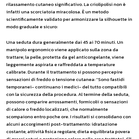
rilassamento cutaneo significativo. La criolipolisi non è
infatti una scorciatoia miracolosa. È un metodo
scientificamente validato per armonizzare la silhouette in
modo graduale e sicuro:
Una seduta dura generalmente dai 45 ai 70 minuti. Un
manipolo ergonomico viene applicato sulla zona da
trattare; la pelle, protetta da gel anticongelante, viene
leggermente aspirata e raffreddata a temperature
calibrate. Durante il trattamento si possono percepire
sensazioni di freddo o tensione cutanea: “Sono fastidi
temporanei- continuano i medici- del tutto compatibili
con la sicurezza della procedura. Al termine della seduta,
possono comparire arrossamenti, formicolii o sensazioni
di calore o freddo localizzati, che normalmente
scompaiono entro poche ore. I risultati si consolidano con
alcuni accorgimenti post-trattamento: idratazione
costante, attività fisica regolare, dieta equilibrata povera
di grassi saturi e protezione solare nelle aree trattate”. Gli