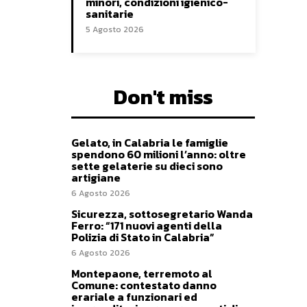
minori, condizioni igienico-
sanitarie
5 Agosto 2026
Don't miss
Gelato, in Calabria le famiglie
spendono 60 milioni l’anno: oltre
sette gelaterie su dieci sono
artigiane
6 Agosto 2026
Sicurezza, sottosegretario Wanda
Ferro: “171 nuovi agenti della
Polizia di Stato in Calabria”
6 Agosto 2026
Montepaone, terremoto al
Comune: contestato danno
erariale a funzionari ed