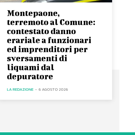
Montepaone,
terremoto al Comune:
contestato danno
erariale a funzionari
ed imprenditori per
sversamenti di
liquami dal
depuratore
LA REDAZIONE
-
6 AGOSTO 2026