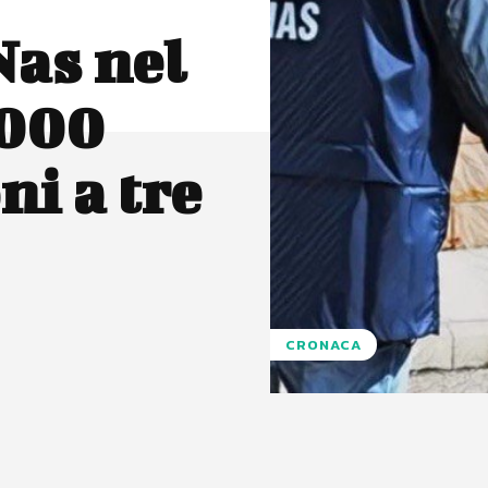
Nas nel
.000
ni a tre
CRONACA