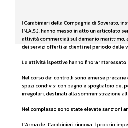
Facebook
X
CONDIVIDERE
I Carabinieri della Compagnia di Soverato, ins
(N.A.S.), hanno messo in atto un articolato ser
attività commerciali sul demanio marittimo, al fi
dei servizi offerti ai clienti nel periodo delle
Le attività ispettive hanno finora interessato 
Nel corso dei controlli sono emerse precarie c
spazi condivisi con bagno e spogliatoio del pe
irregolari, destinati alla somministrazione alla 
Nel complesso sono state elevate sanzioni am
L’Arma dei Carabinieri rinnova il proprio impeg