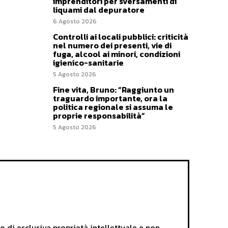
imprenditori per sversamenti di
liquami dal depuratore
6 Agosto 2026
Controlli ai locali pubblici: criticità
nel numero dei presenti, vie di
fuga, alcool ai minori, condizioni
igienico-sanitarie
5 Agosto 2026
Fine vita, Bruno: “Raggiunto un
traguardo importante, ora la
politica regionale si assuma le
proprie responsabilità”
5 Agosto 2026
i esclusiva proprietà intellettuale e non