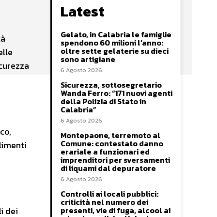
Latest
Gelato, in Calabria le famiglie
tà
spendono 60 milioni l’anno:
oltre sette gelaterie su dieci
elle
sono artigiane
icurezza
6 Agosto 2026
Sicurezza, sottosegretario
Wanda Ferro: “171 nuovi agenti
della Polizia di Stato in
Calabria”
6 Agosto 2026
co,
Montepaone, terremoto al
Comune: contestato danno
limenti
erariale a funzionari ed
imprenditori per sversamenti
di liquami dal depuratore
6 Agosto 2026
Controlli ai locali pubblici:
criticità nel numero dei
i dei
presenti, vie di fuga, alcool ai