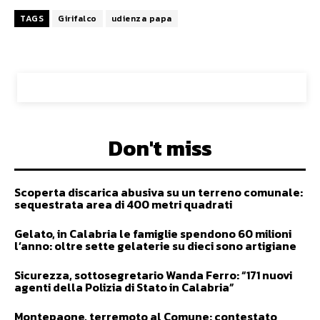
TAGS
Girifalco
udienza papa
Don't miss
Scoperta discarica abusiva su un terreno comunale:
sequestrata area di 400 metri quadrati
Gelato, in Calabria le famiglie spendono 60 milioni
l’anno: oltre sette gelaterie su dieci sono artigiane
Sicurezza, sottosegretario Wanda Ferro: “171 nuovi
agenti della Polizia di Stato in Calabria”
Montepaone, terremoto al Comune: contestato