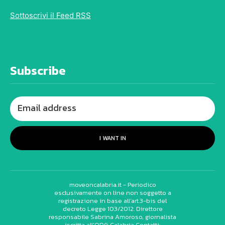
Sottoscrivi il Feed RSS
Subscribe
I WANT IN
moveoncalabria.it - Periodico
esclusivamente on line non soggetto a
registrazione in base all’art.3-bis del
decreto Legge 103/2012. Direttore
responsabile Sabrina Amoroso, giornalista
iscritta all’ODG Calabria Contatti: