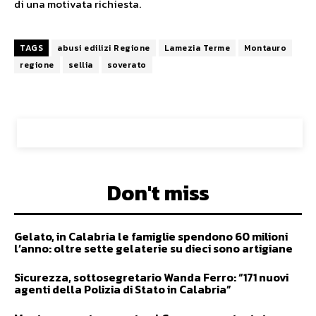
di una motivata richiesta.
TAGS
abusi edilizi Regione
Lamezia Terme
Montauro
regione
sellia
soverato
Don't miss
Gelato, in Calabria le famiglie spendono 60 milioni
l’anno: oltre sette gelaterie su dieci sono artigiane
Sicurezza, sottosegretario Wanda Ferro: “171 nuovi
agenti della Polizia di Stato in Calabria”