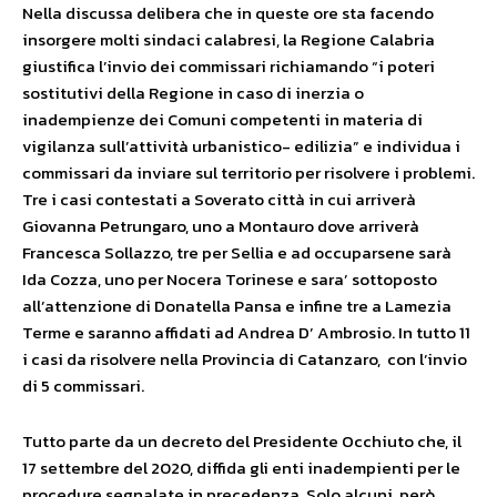
Nella discussa delibera che in queste ore sta facendo
insorgere molti sindaci calabresi, la Regione Calabria
giustifica l’invio dei commissari richiamando “i poteri
sostitutivi della Regione in caso di inerzia o
inadempienze dei Comuni competenti in materia di
vigilanza sull’attività urbanistico- edilizia” e individua i
commissari da inviare sul territorio per risolvere i problemi.
Tre i casi contestati a Soverato città in cui arriverà
Giovanna Petrungaro, uno a Montauro dove arriverà
Francesca Sollazzo, tre per Sellia e ad occuparsene sarà
Ida Cozza, uno per Nocera Torinese e sara’ sottoposto
all’attenzione di Donatella Pansa e infine tre a Lamezia
Terme e saranno affidati ad Andrea D’ Ambrosio. In tutto 11
i casi da risolvere nella Provincia di Catanzaro, con l’invio
di 5 commissari.
Tutto parte da un decreto del Presidente Occhiuto che, il
17 settembre del 2020, diffida gli enti inadempienti per le
procedure segnalate in precedenza. Solo alcuni, però,